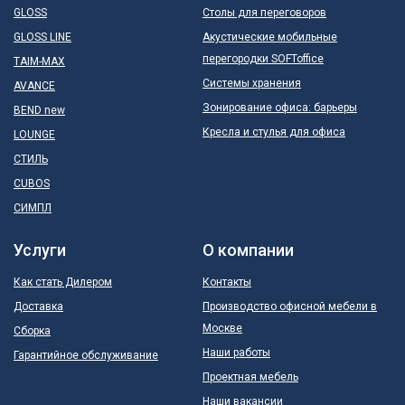
GLOSS
Столы для переговоров
GLOSS LINE
Акустические мобильные
перегородки SOFToffice
TAIM-MAX
Системы хранения
AVANCE
Зонирование офиса: барьеры
BEND new
Кресла и стулья для офиса
LOUNGE
СТИЛЬ
CUBOS
СИМПЛ
Услуги
О компании
Как стать Дилером
Контакты
Доставка
Производство офисной мебели в
Москве
Сборка
Наши работы
Гарантийное обслуживание
Проектная мебель
Наши вакансии